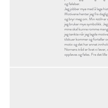
og følelser.
Jeg jobber mye med å lage hist
Motivene henter jeg fra daglig 
og bryr meg om. Min «stil» er 
jeg bruker mye symbolikk. Je
mine skal kunne romme mange 
jeg tenkte når jeg lagde motivet
tilskuer kommer og forteller o
motiv og det har annet innhol
Nornens tråd er livet vi lever
oppleves og føles. Fra det lille 