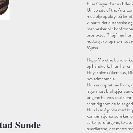
Elise Gegauff er en bille
University of the Arts L
med olje og akryl på lerret
vi har til det autentiske o
mennesker blir konfrontert
prosjektet "Tilsig" har hu
nostalgiske, og nærmest m
Mjøsa.
Hege Merethe Lund er ker
og håndverk. Hun har en b
Høyskolen i Akershus, Bl
hovedmateriale.
Hun er opptatt av form, 
lager mest bruksgjenstand
tingene hennes skal kjenn
samtidig som de føles gode
Hun liker å jobbe med farg
kombinasjoner som kan o
tad Sunde
sarte i jordfargene, tekstu
overflatene, det matte mo