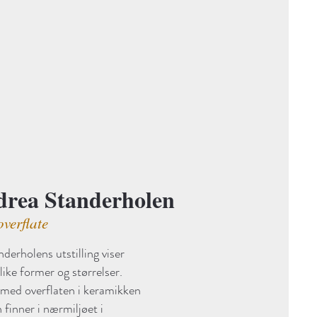
drea Standerholen
verflate
erholens utstilling viser
like former og størrelser.
med overflaten i keramikken
 finner i nærmiljøet i