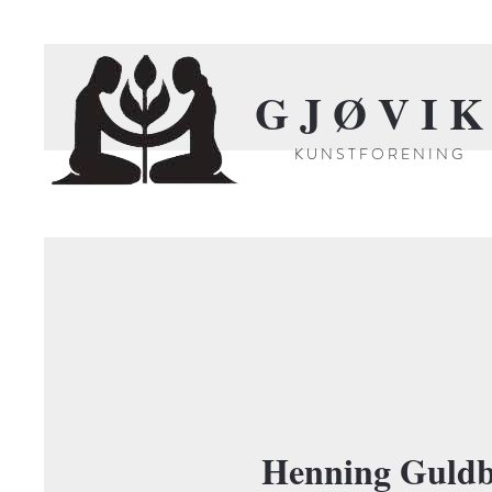
G J Ø V I K
K U N S T F O R E N I N G
Tidligere
Henning Guld