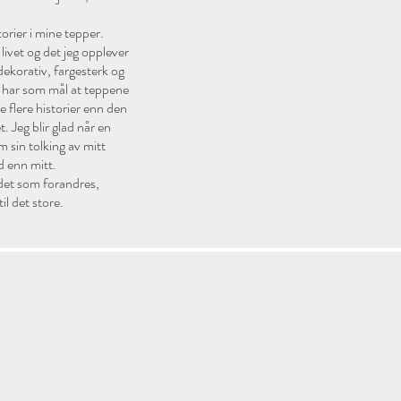
orier i mine tepper.
livet og det jeg opplever
dekorativ, fargesterk og
g har som mål at teppene
flere historier enn den
. Jeg blir glad når en
m sin tolking av mitt
d enn mitt.
, det som forandres,
til det store.