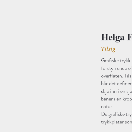
Helga F
Tilsig
Grafiske trykk
forstyrrende e
overflaten. Til
blir det define
skje inn i en 
baner i en krop
natur.
De grafiske tr
trykkplater so