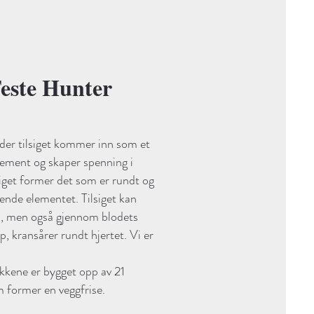
este Hunter
 der tilsiget kommer inn som et
lement og skaper spenning i
siget former det som er rundt og
rende elementet. Tilsiget kan
sjø, men også gjennom blodets
p, kransårer rundt hjertet. Vi er
ykkene er bygget opp av 21
m former en veggfrise.