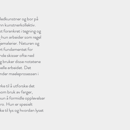
ledkunstner og bor på
nn kunstnerkollektiv.
 forankret i tegning og
 hun arbeider som regel
jemalerier. Naturen og
ært fundamentet for
nde skisser ofte ned
og bruker disse notatene
uelle arbeidet. Det
under maeleprosessen i
ke til å utforske det
om bruk av farger,
hun å formidle opplevelser
uro. Hun er spesielt
ke til lys og hvordan lyset