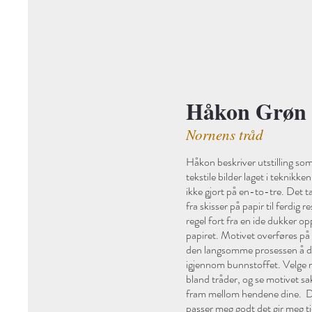
Håkon Grøn 
Nornens tråd
Håkon beskriver utstilling som
tekstile bilder laget i teknik
ikke gjort på en-to-tre. Det ta
fra skisser på papir til ferdig 
regel fort fra en ide dukker opp
papiret. Motivet overføres på 
den langsomme prosessen å dr
igjennom bunnstoffet. Velge ma
bland tråder, og se motivet 
fram mellom hendene dine. D
passer meg godt det gir meg tid