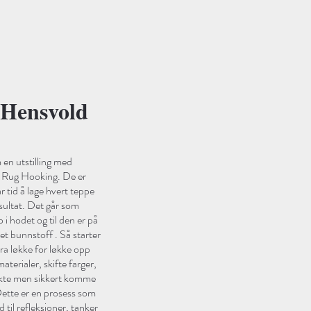
Hensvold
 en utstilling med
ken Rug Hooking. De er
r tid å lage hvert teppe
resultat. Det går som
 i hodet og til den er på
et bunnstoff . Så starter
a løkke for løkke opp
terialer, skifte farger,
sakte men sikkert komme
ette er en prosess som
 til refleksjoner, tanker